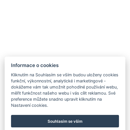
Rezervace
Informace o cookies
Kliknutím na Souhlasím se vším budou uloženy cookies
funkční, výkonnostní, analytické i marketingové -
Apartmány Chajdovka
dokážeme vám tak umožnit pohodlné používání webu,
měřit funkčnost našeho webu i vás cílit reklamou. Své
Boží Dar 243
preference můžete snadno upravit kliknutím na
Nastavení cookies.
Boží Dar 362 62
Tel.:
+420 603 570 279
Souhlasím se vším
E-mail:
info@apartmanychajdovka.cz